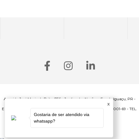
Avenida José Maria de Brito, 756 - Jardim das Nações - Foz do Iguaçu, PR -
x
CEP: 85864-320 -
ELBA MÓVEIS E REFRIGERAÇÃO LTDA - CNPJ 05.656.064/0001-69 - TEL.
(45) 3528-0008
Gostaria de ser atendido via
whatsapp?